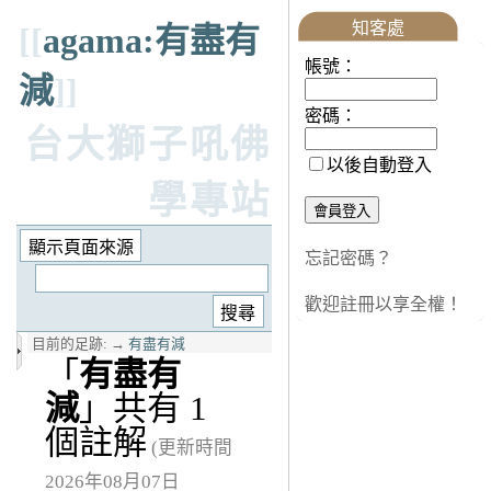
知客處
[[
agama:有盡有
帳號：
減
]]
密碼：
台大獅子吼佛
以後自動登入
學專站
忘記密碼？
歡迎註冊以享全權！
目前的足跡:
→
有盡有減
「
有盡有
減
」共有 1
個註解
(更新時間
2026年08月07日