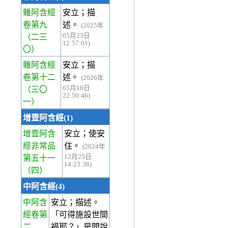
雜阿含經
安立；描
卷第九
述。
(2025年
05月23日
（二三
12:57:01)
〇）
雜阿含經
安立；描
卷第十二
述。
(2026年
05月16日
（三〇
22:50:46)
一）
增壹阿含經(1)
增壹阿含
安立；使安
經非常品
住。
(2024年
12月25日
第五十一
14:23:38)
（四）
中阿含經(4)
中阿含
安立；描述。
經卷第
「可得施設世間
二
福耶？」是問說