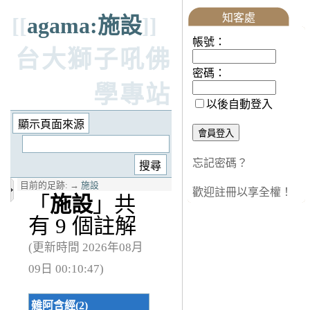
知客處
[[
agama:施設
]]
帳號：
台大獅子吼佛
密碼：
學專站
以後自動登入
忘記密碼？
目前的足跡:
→
施設
歡迎註冊以享全權！
「
施設
」共
有 9 個註解
(更新時間 2026年08月
09日 00:10:47)
雜阿含經(2)