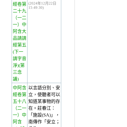
(2024年12月22日
經卷第
15:49:30)
二十九
（一二
一）中
阿含大
品請請
經第五
(下一
請字音
淨)(第
三念
誦)
中阿含
以言語分別、安
經卷第
立，使聽者可以
五十八
知道某事物的存
（二一
在。莊春江：
一）中
「施設(SA)」，
阿含
南傳作「安立；