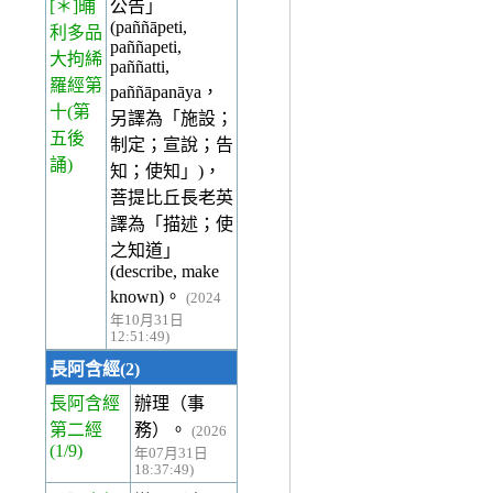
[＊]晡
公告」
(paññāpeti,
利多品
paññapeti,
大拘絺
paññatti,
羅經第
paññāpanāya，
十(第
另譯為「施設；
五後
制定；宣說；告
誦)
知；使知」)，
菩提比丘長老英
譯為「描述；使
之知道」
(describe, make
known)。
(2024
年10月31日
12:51:49)
長阿含經(2)
長阿含經
辦理（事
第二經
務）。
(2026
(1/9)
年07月31日
18:37:49)