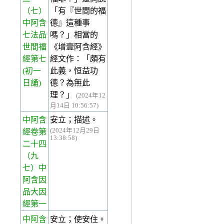
（七）
「有『世間的福
中阿含
德』這種事
七法品
嗎？」相當的
世間福
《增壹阿含經》
經第七
經文作：「頗有
(初一
此義，恒益功
日誦)
德？為無此
理？」
(2024年12
月14日 10:56:57)
中阿含
安立；描述。
(2024年12月29日
經卷第
13:38:58)
二十四
（九
七）中
阿含因
品大因
經第一
中阿含
安立；使安住。