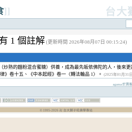
食
]]
台大
有 1 個註解
(更新時間 2026年08月07日 00:15:24)
（炒熟的麵粉混合蜜糖）供養，成為最先皈依佛陀的人，後來更
分律》卷十五、《中本起經》卷一〈轉法輪品 1〉。
(2025年01月31日 
agama/於賈客
© 1995-
2026
卍 台大獅子吼佛學專站