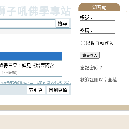
知客處
獅子吼佛學專站
帳號：
密碼：
以後自動登入
證得三果，詳見《增壹阿含
忘記密碼？
14:40:50)
歡迎註冊以享全權！
兄弟所受諸飯食.txt · 上一次變更: 2026/08/07 00:15