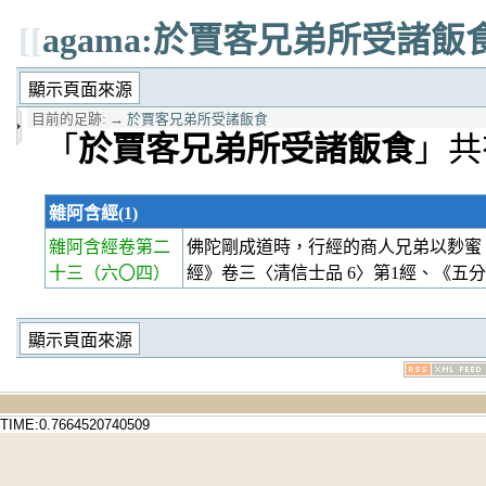
[[
agama:於賈客兄弟所受諸飯
目前的足跡:
→
於賈客兄弟所受諸飯食
「
於賈客兄弟所受諸飯食
」共
雜阿含經(1)
雜阿含經卷第二
佛陀剛成道時，行經的商人兄弟以麨蜜
十三
（六〇四）
經》卷三〈清信士品 6〉第1經、《五
TIME:0.7664520740509