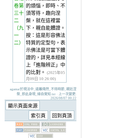
卷第
的煩惱，即時、不
三十
須等待，趣向涅
二
槃，就在這裡當
（九
下，親自能體證。
一
按：這是形容佛法
二）
特質的定型句，表
示佛法是可當下體
證的，詳見本經線
上「進階辨正」中
的比對。
(2025年05
月09日 10:26:00)
agama/於現法中_遠離熾然_不待時節_親近涅
槃_即此身現_緣自覺知.txt · 上一次變更:
2026/08/07 00:22