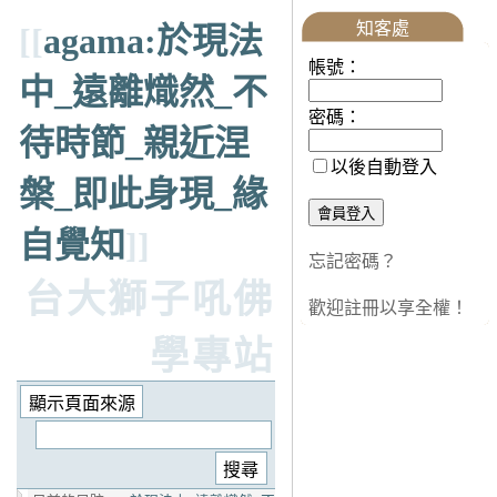
知客處
[[
agama:於現法
帳號：
中_遠離熾然_不
密碼：
待時節_親近涅
以後自動登入
槃_即此身現_緣
自覺知
]]
忘記密碼？
台大獅子吼佛
歡迎註冊以享全權！
學專站