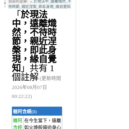
目前的足跡:
→
於現法中_遠離熾然_不
待時節_親近涅槃_即此身現_緣自覺知
「
於現法
中，遠離熾
然，不待時
節，親近涅
槃，即此身
現，緣自覺
知
」共有 1
個註解
(更新時間
2026年08月07日
00:22:22)
雜阿含經(1)
雜阿
在今生當下，遠離
含經
如火燒般逼迫身心