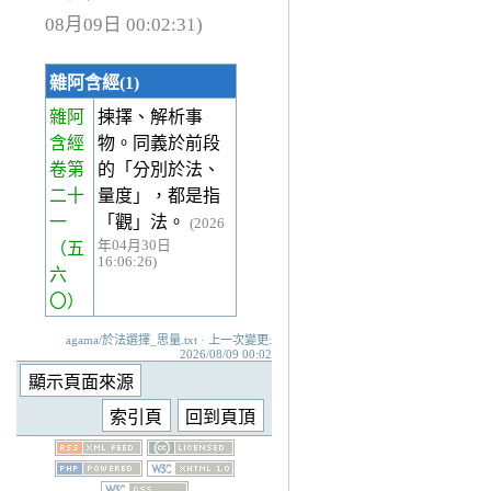
08月09日 00:02:31)
雜阿含經(1)
雜阿
揀擇、解析事
含經
物。同義於前段
卷第
的「分別於法、
二十
量度」，都是指
一
「觀」法。
(2026
年04月30日
（五
16:06:26)
六
〇）
agama/於法選擇_思量.txt · 上一次變更:
2026/08/09 00:02