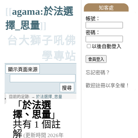
知客處
[[
agama:於法選
帳號：
擇_思量
]]
密碼：
台大獅子吼佛
以後自動登入
學專站
忘記密碼？
歡迎註冊以享全權！
目前的足跡:
→
於法選擇_思量
「
於法選
擇、思量
」
共有 1 個註
解
(更新時間 2026年