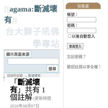
知客處
[[
agama:斷滅壞
帳號：
有
]]
密碼：
台大獅子吼佛
以後自動登入
學專站
忘記密碼？
歡迎註冊以享全權！
目前的足跡:
→
斷滅壞有
「
斷滅壞
有
」共有 1
個註解
(更新時間
2026年08月07日