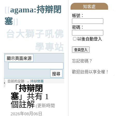
知客處
[[
agama:持辯閉
帳號：
塞
]]
密碼：
台大獅子吼佛
以後自動登入
學專站
忘記密碼？
歡迎註冊以享全權！
目前的足跡:
→
持辯閉塞
「
持辯閉
塞
」共有 1
個註解
(更新時間
2026年08月06日