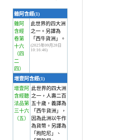
雜阿含經(1)
雜阿
此世界的四大洲
含經
之一。另譯為
卷第
「西牛貨洲」。
(2025年09月28日
十六
10:16:46)
（四
二
四）
增壹阿含經(1)
增壹阿
此世界的四大洲
含經聽
之一，人壽二百
法品第
五十歲，義譯為
三十六
「西牛貨洲」，
（五）
因為此洲以牛作
為貨幣。另譯為
「拘陀尼」、