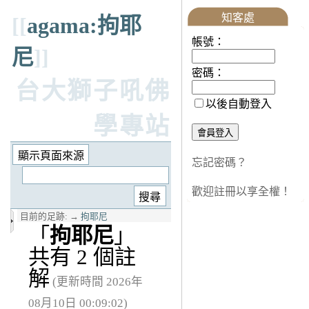
知客處
[[
agama:拘耶
帳號：
尼
]]
密碼：
台大獅子吼佛
以後自動登入
學專站
忘記密碼？
歡迎註冊以享全權！
目前的足跡:
→
拘耶尼
「
拘耶尼
」
共有 2 個註
解
(更新時間 2026年
08月10日 00:09:02)