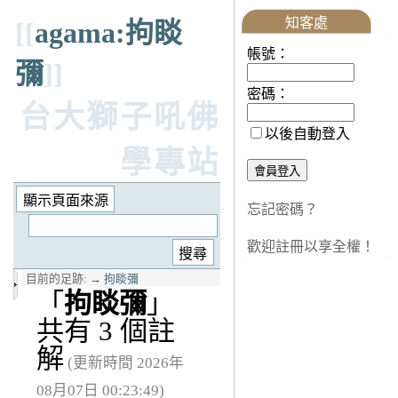
知客處
[[
agama:拘睒
帳號：
彌
]]
密碼：
台大獅子吼佛
以後自動登入
學專站
忘記密碼？
歡迎註冊以享全權！
目前的足跡:
→
拘睒彌
「
拘睒彌
」
共有 3 個註
解
(更新時間 2026年
08月07日 00:23:49)