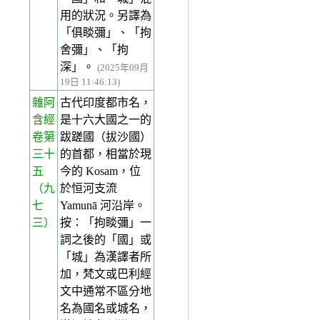
用的狀況。另譯為
「俱睒彌」、「拘
舍彌」、「拘
深」。
(2025年09月
19日 11:46:13)
雜阿
古代印度都市名，
含經
是十六大國之一的
卷第
跋蹉國（拔沙國）
三十
的首都，相當於現
五
今的 Kosam，位
（九
於恒河支流
七
Yamunā 河沿岸。
三）
按：「拘睒彌」一
詞之後的「國」或
「城」為漢譯者所
加，梵文或巴利經
文中通常不區分地
名為國名或城名，