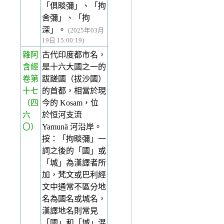
「俱睒彌」、「拘
舍彌」、「拘
深」。
(2025年03月
19日 15:00:19)
雜阿
古代印度都市名，
含經
是十六大國之一的
卷第
跋蹉國（拔沙國）
十七
的首都，相當於現
（四
今的 Kosam，位
六
於恒河支流
〇）
Yamunā 河沿岸。
按：「拘睒彌」一
詞之後的「國」或
「城」為漢譯者所
加，梵文或巴利經
文中通常不區分地
名為國名或城名，
漢譯地名則常見
「國」和「城」混