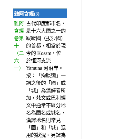
雜阿含經(3)
雜阿
古代印度都市名，
含經
是十六大國之一的
卷第
跋蹉國（拔沙國）
十
的首都，相當於現
（二
今的 Kosam，位
六
於恒河支流
一）
Yamunā 河沿岸。
按：「拘睒彌」一
詞之後的「國」或
「城」為漢譯者所
加，梵文或巴利經
文中通常不區分地
名為國名或城名，
漢譯地名則常見
「國」和「城」混
用的狀況。另譯為