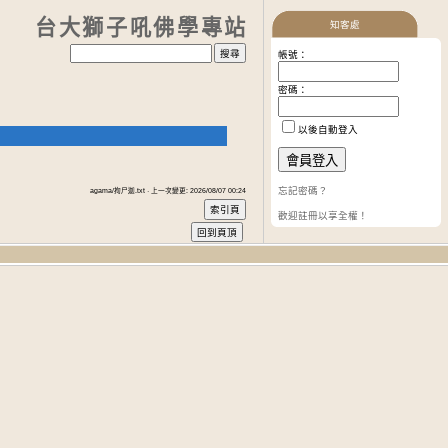
台大獅子吼佛學專站
知客處
帳號：
密碼：
以後自動登入
忘記密碼？
agama/拘尸迦.txt · 上一次變更: 2026/08/07 00:24
歡迎註冊以享全權！