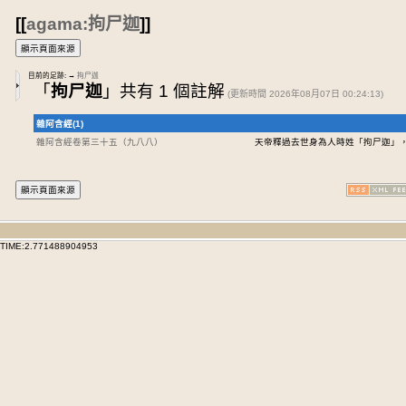
[[
agama:拘尸迦
]]
目前的足跡:
→
拘尸迦
「
拘尸迦
」共有 1 個註解
(更新時間 2026年08月07日 00:24:13)
雜阿含經(1)
雜阿含經卷第三十五
（九八八）
天帝釋過去世身為人時姓「拘尸迦」
TIME:2.771488904953