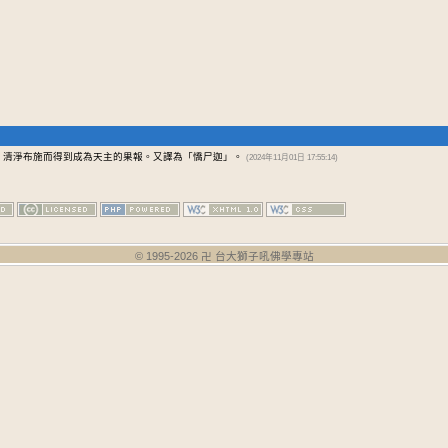
，清淨布施而得到成為天主的果報。又譯為「憍尸迦」。
(2024年11月01日 17:55:14)
© 1995-
2026
卍 台大獅子吼佛學專站