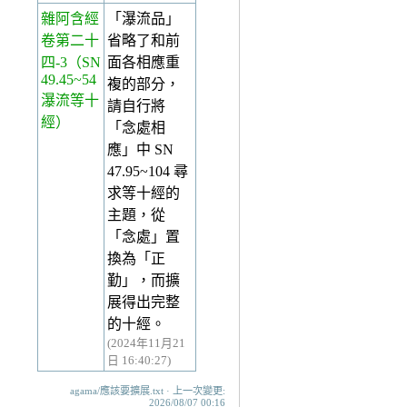
雜阿含經
「瀑流品」
卷第二十
省略了和前
四-3
（SN
面各相應重
49.45~54
複的部分，
瀑流等十
請自行將
經）
「念處相
應」中 SN
47.95~104 尋
求等十經的
主題，從
「念處」置
換為「正
勤」，而擴
展得出完整
的十經。
(2024年11月21
日 16:40:27)
agama/應該要擴展.txt · 上一次變更:
2026/08/07 00:16