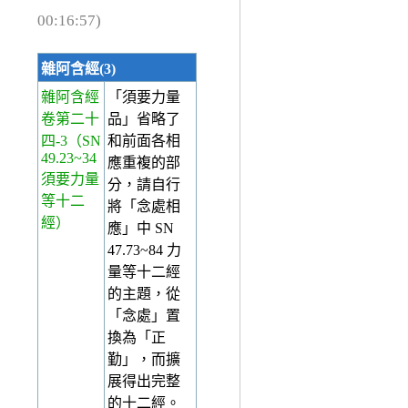
00:16:57)
雜阿含經(3)
雜阿含經
「須要力量
卷第二十
品」省略了
四-3
（SN
和前面各相
49.23~34
應重複的部
須要力量
分，請自行
等十二
將「念處相
經）
應」中 SN
47.73~84 力
量等十二經
的主題，從
「念處」置
換為「正
勤」，而擴
展得出完整
的十二經。