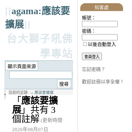
知客處
[[
agama:應該要
帳號：
擴展
]]
密碼：
台大獅子吼佛
以後自動登入
學專站
忘記密碼？
歡迎註冊以享全權！
目前的足跡:
→
應該要擴展
「
應該要擴
展
」共有 3
個註解
(更新時間
2026年08月07日