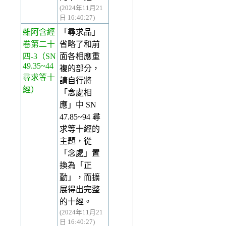
(2024年11月21
日 16:40:27)
雜阿含經
「尋求品」
卷第二十
省略了和前
四-3
（SN
面各相應重
49.35~44
複的部分，
尋求等十
請自行將
經）
「念處相
應」中 SN
47.85~94 尋
求等十經的
主題，從
「念處」置
換為「正
勤」，而擴
展得出完整
的十經。
(2024年11月21
日 16:40:27)