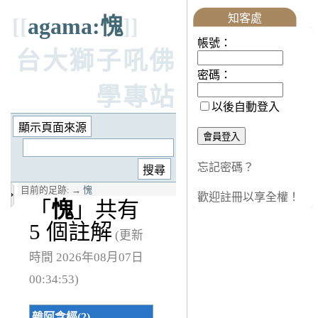
知客處
[[
agama:愧
]]
帳號：
台大獅子吼佛
密碼：
學專站
以後自動登入
忘記密碼？
目前的足跡:
→
愧
歡迎註冊以享全權！
「
愧
」共有
5 個註解
(更新
時間 2026年08月07日
00:34:53)
雜阿含經(2)