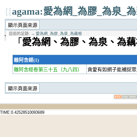
[[
agama:愛為網_為膠_為泉_
目前的足跡:
→
愛為網_為膠_為泉_為藕根
「
愛為網、為膠、為泉、為藕
雜阿含經(1)
雜阿含經卷第三十五
（九八四）
貪愛有如網子能補捉眾
TIME:0.42528510093689