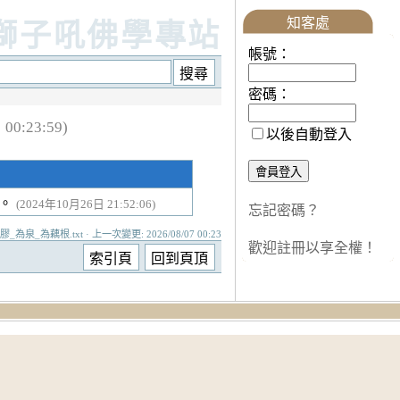
知客處
獅子吼佛學專站
帳號：
密碼：
0:23:59)
以後自動登入
節。
(2024年10月26日 21:52:06)
忘記密碼？
_為泉_為藕根.txt · 上一次變更: 2026/08/07 00:23
歡迎註冊以享全權！