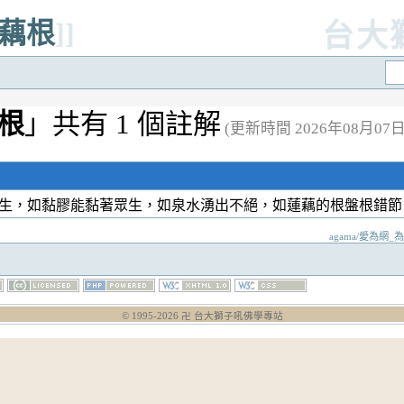
為藕根
]]
台大
根
」共有 1 個註解
(更新時間 2026年08月07日 0
生，如黏膠能黏著眾生，如泉水湧出不絕，如蓮藕的根盤根錯
agama/愛為網_為膠
© 1995-
2026
卍 台大獅子吼佛學專站