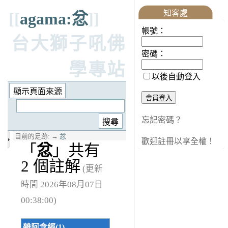
知客處
[[
agama:忿
]]
帳號：
台大獅子吼佛
密碼：
學專站
以後自動登入
忘記密碼？
目前的足跡:
→
忿
歡迎註冊以享全權！
「
忿
」共有
2 個註解
(更新
時間 2026年08月07日
00:38:00)
雜阿含經(1)