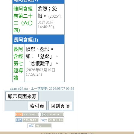
雜阿含經
忿怒；怨
卷第二十
恨。
(2025年
01月31日
三
（六〇
14:40:50)
四）
長阿含經(1)
長阿
憤怒、怨恨。
含經
如：「忿怒」、
第七
「忿恨難平」。
(2026年03月19日
經
導
17:56:24)
讀
agama/忿.txt · 上一次變更: 2026/08/07 00:38