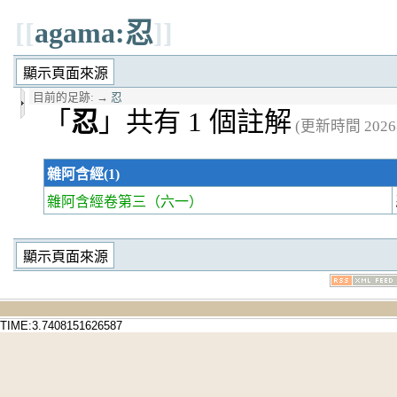
[[
agama:忍
]]
目前的足跡:
→
忍
「
忍
」共有 1 個註解
(更新時間 2026年
雜阿含經(1)
雜阿含經卷第三
（六一）
TIME:3.7408151626587