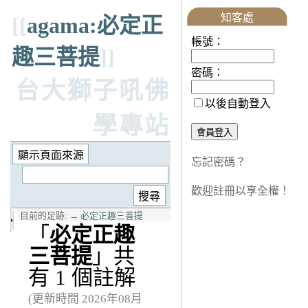
知客處
[[
agama:必定正
帳號：
趣三菩提
]]
密碼：
台大獅子吼佛
以後自動登入
學專站
忘記密碼？
歡迎註冊以享全權！
目前的足跡:
→
必定正趣三菩提
「
必定正趣
三菩提
」共
有 1 個註解
(更新時間 2026年08月