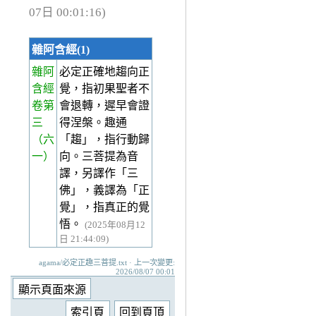
07日 00:01:16)
雜阿含經(1)
雜阿
必定正確地趨向正
含經
覺，指初果聖者不
卷第
會退轉，遲早會證
三
得涅槃。趣通
（六
「趨」，指行動歸
一）
向。三菩提為音
譯，另譯作「三
佛」，義譯為「正
覺」，指真正的覺
悟。
(2025年08月12
日 21:44:09)
agama/必定正趣三菩提.txt · 上一次變更:
2026/08/07 00:01