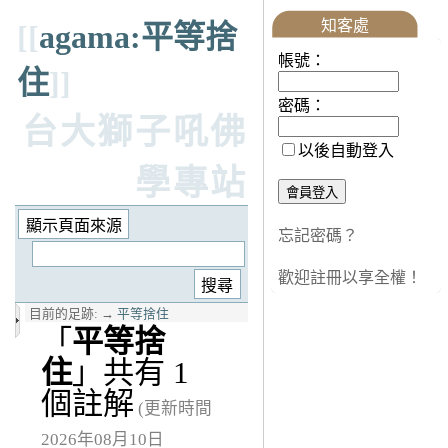
知客處
[[
agama:平等捨
帳號：
住
]]
密碼：
台大獅子吼佛
以後自動登入
學專站
忘記密碼？
歡迎註冊以享全權！
目前的足跡:
→
平等捨住
「
平等捨
住
」共有 1
個註解
(更新時間
2026年08月10日