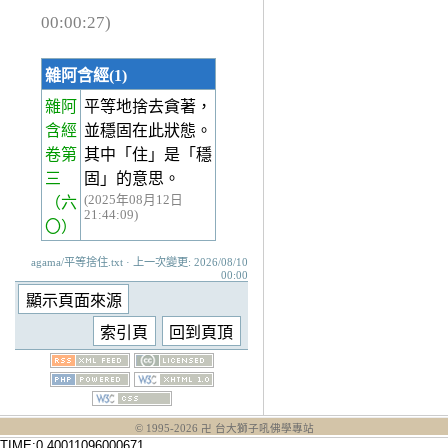
00:00:27)
雜阿含經(1)
雜阿
平等地捨去貪著，
含經
並穩固在此狀態。
卷第
其中「住」是「穩
三
固」的意思。
(2025年08月12日
（六
21:44:09)
〇）
agama/平等捨住.txt · 上一次變更: 2026/08/10
00:00
© 1995-
2026
卍 台大獅子吼佛學專站
TIME:0.40011096000671