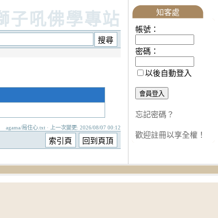
知客處
獅子吼佛學專站
帳號：
密碼：
以後自動登入
忘記密碼？
agama/局住心.txt · 上一次變更: 2026/08/07 00:12
歡迎註冊以享全權！