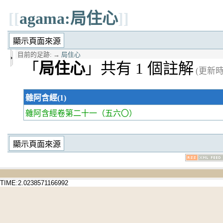
[[
agama:局住心
]]
目前的足跡:
→
局住心
「
局住心
」共有 1 個註解
(更新時間
雜阿含經(1)
雜阿含經卷第二十一
（五六〇）
TIME:2.0238571166992