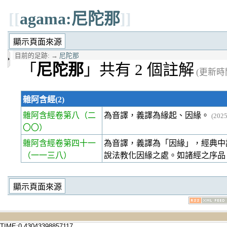
[[
agama:尼陀那
]]
目前的足跡:
→
尼陀那
「
尼陀那
」共有 2 個註解
(更新時間 
雜阿含經(2)
雜阿含經卷第八
（二
為音譯，義譯為緣起、因緣。
(202
〇〇）
雜阿含經卷第四十一
為音譯，義譯為「因緣」，經典中說
（一一三八）
說法教化因緣之處。如諸經之序品
TIME:0.43043398857117