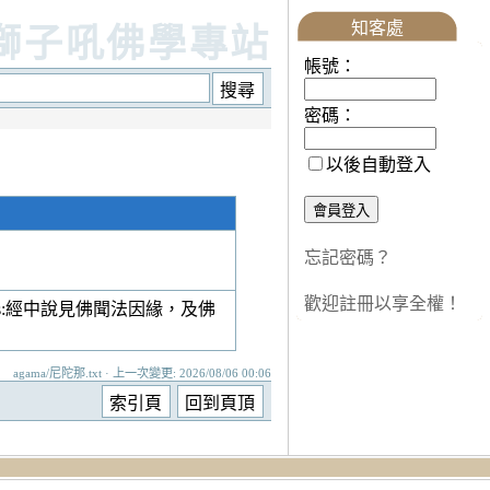
知客處
獅子吼佛學專站
帳號：
密碼：
以後自動登入
忘記密碼？
歡迎註冊以享全權！
s:經中說見佛聞法因緣，及佛
agama/尼陀那.txt · 上一次變更: 2026/08/06 00:06