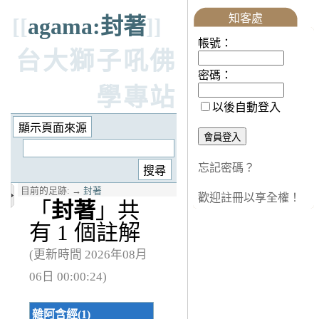
知客處
[[
agama:封著
]]
帳號：
台大獅子吼佛
密碼：
學專站
以後自動登入
忘記密碼？
目前的足跡:
→
封著
歡迎註冊以享全權！
「
封著
」共
有 1 個註解
(更新時間 2026年08月
06日 00:00:24)
雜阿含經(1)