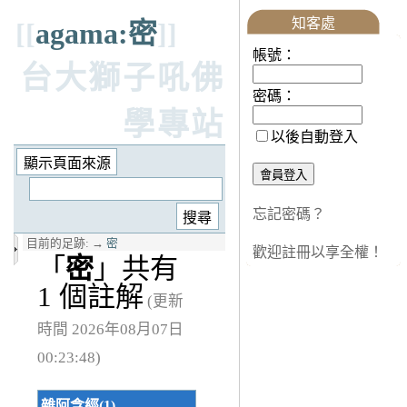
知客處
[[
agama:密
]]
帳號：
台大獅子吼佛
密碼：
學專站
以後自動登入
忘記密碼？
目前的足跡:
→
密
歡迎註冊以享全權！
「
密
」共有
1 個註解
(更新
時間 2026年08月07日
00:23:48)
雜阿含經(1)