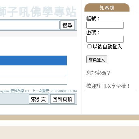
知客處
獅子吼佛學專站
帳號：
密碼：
以後自動登入
忘記密碼？
歡迎註冊以享全權！
agama/寂滅為樂.txt · 上一次變更: 2026/08/09 00:04