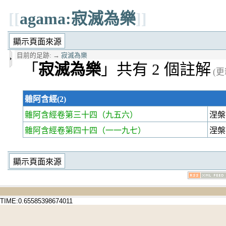
[[
agama:寂滅為樂
]]
目前的足跡:
→
寂滅為樂
「
寂滅為樂
」共有 2 個註解
(更
雜阿含經(2)
雜阿含經卷第三十四
（九五六）
涅槃
雜阿含經卷第四十四
（一一九七）
涅槃
TIME:0.65585398674011