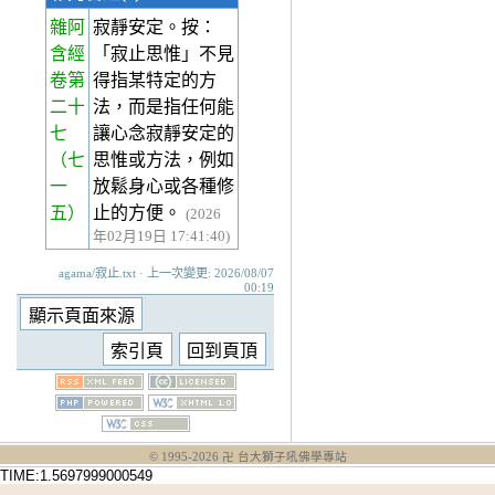
雜阿
寂靜安定。按：
含經
「寂止思惟」不見
卷第
得指某特定的方
二十
法，而是指任何能
七
讓心念寂靜安定的
（七
思惟或方法，例如
一
放鬆身心或各種修
五）
止的方便。
(2026
年02月19日 17:41:40)
agama/寂止.txt · 上一次變更: 2026/08/07
00:19
© 1995-
2026
卍 台大獅子吼佛學專站
TIME:1.5697999000549