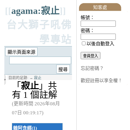
知客處
[[
agama:寂止
]]
帳號：
台大獅子吼佛
密碼：
學專站
以後自動登入
忘記密碼？
目前的足跡:
→
寂止
歡迎註冊以享全權！
「
寂止
」共
有 1 個註解
(更新時間 2026年08月
07日 00:19:17)
雜阿含經(1)