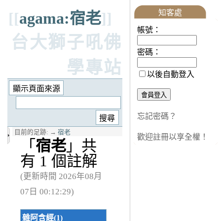
知客處
[[
agama:宿老
]]
帳號：
台大獅子吼佛
密碼：
學專站
以後自動登入
忘記密碼？
目前的足跡:
→
宿老
歡迎註冊以享全權！
「
宿老
」共
有 1 個註解
(更新時間 2026年08月
07日 00:12:29)
雜阿含經(1)