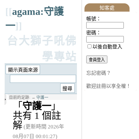
知客處
[[
agama:守護
帳號：
一
]]
密碼：
台大獅子吼佛
以後自動登入
學專站
忘記密碼？
歡迎註冊以享全權！
目前的足跡:
→
守護一
「
守護一
」
共有 1 個註
解
(更新時間 2026年
08月07日 00:01:27)