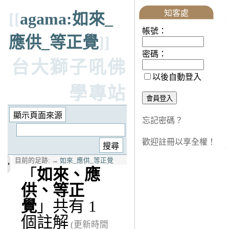
知客處
[[
agama:如來_
帳號：
應供_等正覺
]]
密碼：
台大獅子吼佛
以後自動登入
學專站
忘記密碼？
歡迎註冊以享全權！
目前的足跡:
→
如來_應供_等正覺
「
如來、應
供、等正
覺
」共有 1
個註解
(更新時間