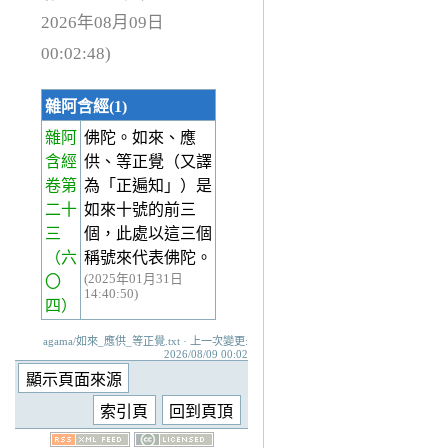
2026年08月09日
00:02:48)
雜阿含經(1)
雜阿
佛陀。如來、應
含經
供、等正覺（又譯
卷第
為「正遍知」）是
二十
如來十號的前三
三
個，此處以這三個
（六
稱號來代表佛陀。
(2025年01月31日
〇
14:40:50)
四）
agama/如來_應供_等正覺.txt · 上一次變更:
2026/08/09 00:02