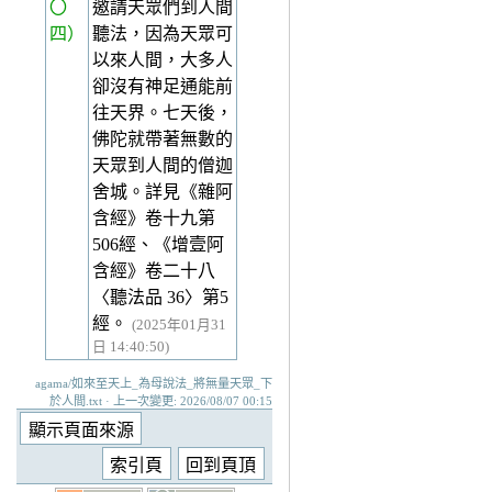
〇
邀請天眾們到人間
四）
聽法，因為天眾可
以來人間，大多人
卻沒有神足通能前
往天界。七天後，
佛陀就帶著無數的
天眾到人間的僧迦
舍城。詳見《雜阿
含經》卷十九第
506經、《增壹阿
含經》卷二十八
〈聽法品 36〉第5
經。
(2025年01月31
日 14:40:50)
agama/如來至天上_為母說法_將無量天眾_下
於人間.txt · 上一次變更: 2026/08/07 00:15