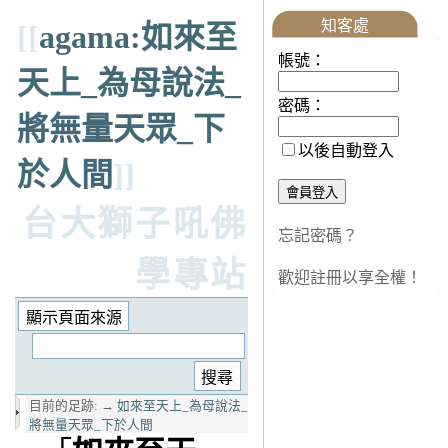
知客處
[[
agama:如來至
帳號：
天上_為母說法_
密碼：
將無量天眾_下
以後自動登入
於人間
]]
台大獅子吼佛
忘記密碼？
學專站
歡迎註冊以享全權！
目前的足跡:
→
如來至天上_為母說法_
將無量天眾_下於人間