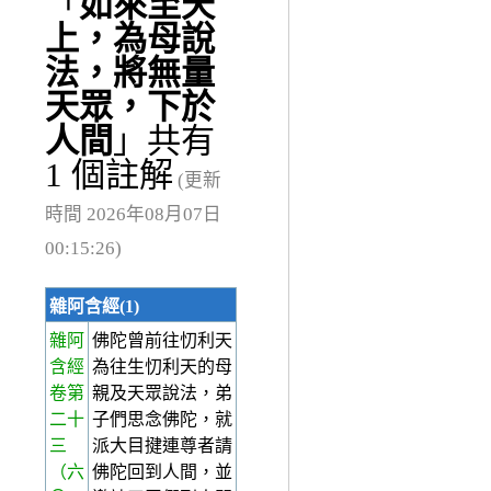
「
如來至天
上，為母說
法，將無量
天眾，下於
人間
」共有
1 個註解
(更新
時間 2026年08月07日
00:15:26)
雜阿含經(1)
雜阿
佛陀曾前往忉利天
含經
為往生忉利天的母
卷第
親及天眾說法，弟
二十
子們思念佛陀，就
三
派大目揵連尊者請
（六
佛陀回到人間，並