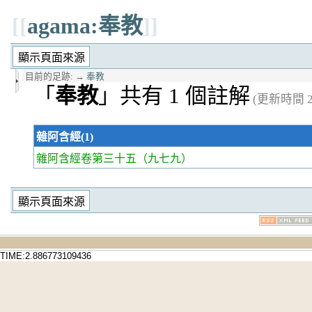
[[
agama:奉教
]]
目前的足跡:
→
奉教
「
奉教
」共有 1 個註解
(更新時間 20
雜阿含經(1)
雜阿含經卷第三十五
（九七九）
TIME:2.886773109436