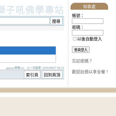
知客處
獅子吼佛學專站
帳號：
密碼：
以後自動登入
忘記密碼？
agama/奉教.txt · 上一次變更: 2026/08/07 00:23
歡迎註冊以享全權！