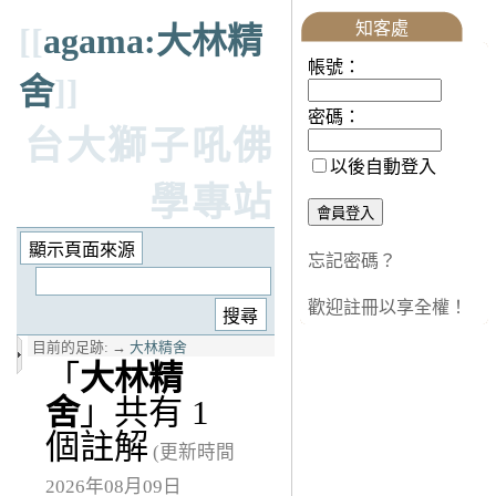
知客處
[[
agama:大林精
帳號：
舍
]]
密碼：
台大獅子吼佛
以後自動登入
學專站
忘記密碼？
歡迎註冊以享全權！
目前的足跡:
→
大林精舍
「
大林精
舍
」共有 1
個註解
(更新時間
2026年08月09日