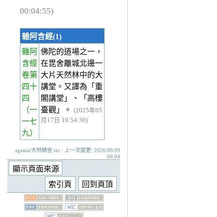
00:04:55)
雜阿含經(1)
雜阿
佛陀的道場之一，
含經
在毘舍離城北邊一
卷第
大片天然林中的大
四十
講堂。又譯為「重
四
閣講堂」、「高樓
（一
臺觀」。
(2025年05
月17日 19:54:30)
一七
九）
agama/大林精舍.txt · 上一次變更: 2026/08/09
00:04