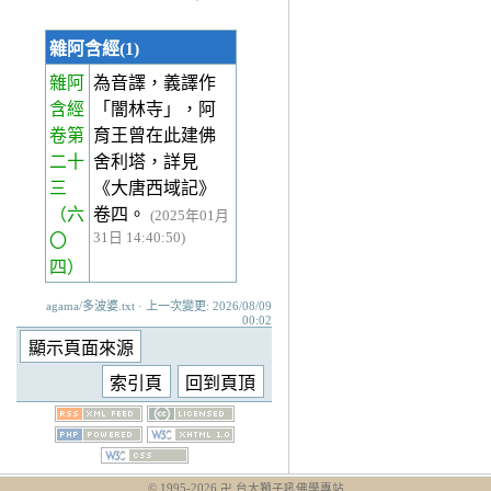
雜阿含經(1)
雜阿
為音譯，義譯作
含經
「闇林寺」，阿
卷第
育王曾在此建佛
二十
舍利塔，詳見
三
《大唐西域記》
（六
卷四。
(2025年01月
31日 14:40:50)
〇
四）
agama/多波婆.txt · 上一次變更: 2026/08/09
00:02
© 1995-
2026
卍 台大獅子吼佛學專站