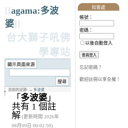
知客處
[[
agama:多波
帳號：
婆
]]
密碼：
台大獅子吼佛
以後自動登入
學專站
忘記密碼？
歡迎註冊以享全權！
目前的足跡:
→
多波婆
「
多波婆
」
共有 1 個註
解
(更新時間 2026年
08月09日 00:02:50)