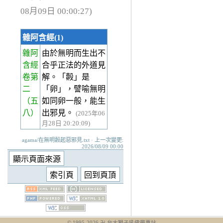
08月09日 00:00:27)
雜阿含經(1)
雜阿
由於無明而生出不
含經
合乎正法的外道見
卷第
解。「㲉」是
二
「卵」，譬喻無明
（五
如同卵一般，能生
八）
出邪見。
(2025年06
月28日 20:20:09)
agama/在無明㲉起惡邪見.txt · 上一次變更:
2026/08/09 00:00
© 1995-
2026
卍 台大獅子吼佛學專站