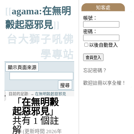
知客處
[[
agama:在無明
帳號：
㲉起惡邪見
]]
密碼：
台大獅子吼佛
以後自動登入
學專站
忘記密碼？
歡迎註冊以享全權！
目前的足跡:
→
在無明㲉起惡邪見
「
在無明㲉
起惡邪見
」
共有 1 個註
解
(更新時間 2026年