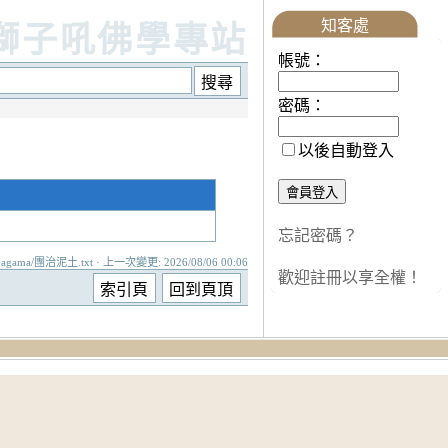
知客處
獅子吼佛學專站
帳號：
密碼：
以後自動登入
忘記密碼？
agama/團治泥土.txt · 上一次變更: 2026/08/06 00:06
歡迎註冊以享全權！