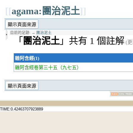
[[
agama:團治泥土
]]
目前的足跡:
→
團治泥土
「
團治泥土
」共有 1 個註解
(更
雜阿含經(1)
雜阿含經卷第三十五
（九七五）
TIME:0.42463707923889