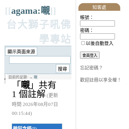
知客處
[[
agama:嚫
]]
帳號：
台大獅子吼佛
密碼：
學專站
以後自動登入
忘記密碼？
目前的足跡:
→
嚫
歡迎註冊以享全權！
「
嚫
」共有
1 個註解
(更新
時間 2026年08月07日
00:15:44)
雜阿含經(1)