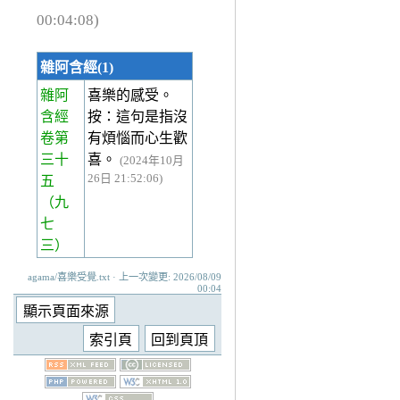
00:04:08)
雜阿含經(1)
雜阿
喜樂的感受。
含經
按：這句是指沒
卷第
有煩惱而心生歡
三十
喜。
(2024年10月
26日 21:52:06)
五
（九
七
三）
agama/喜樂受覺.txt · 上一次變更: 2026/08/09
00:04