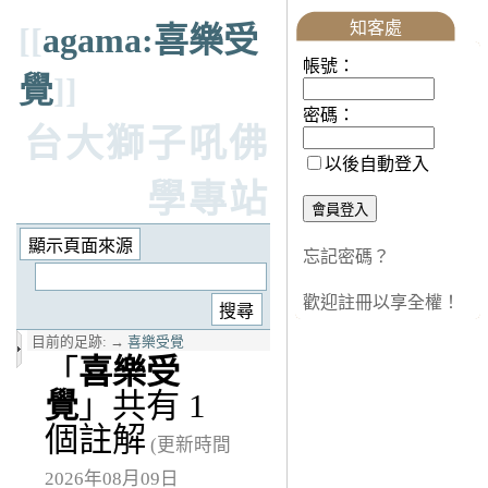
知客處
[[
agama:喜樂受
帳號：
覺
]]
密碼：
台大獅子吼佛
以後自動登入
學專站
忘記密碼？
歡迎註冊以享全權！
目前的足跡:
→
喜樂受覺
「
喜樂受
覺
」共有 1
個註解
(更新時間
2026年08月09日