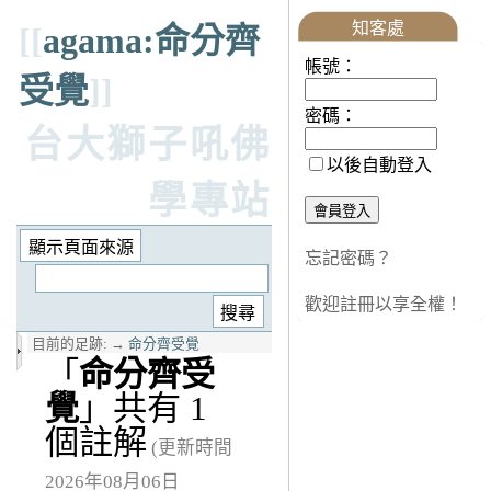
知客處
[[
agama:命分齊
帳號：
受覺
]]
密碼：
台大獅子吼佛
以後自動登入
學專站
忘記密碼？
歡迎註冊以享全權！
目前的足跡:
→
命分齊受覺
「
命分齊受
覺
」共有 1
個註解
(更新時間
2026年08月06日