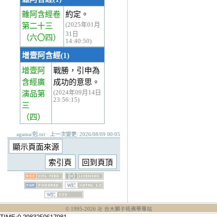
雜阿含經卷
約定。
(2025年01月
第二十三
31日
（六〇四）
14:40:50)
增壹阿含經(1)
增壹阿
戰勝，引申為
含經廣
成功的意思。
(2024年09月14日
演品第
23:56:15)
三
（四）
agama/剋.txt · 上一次變更: 2026/08/09 00:05
© 1995-
2026
卍 台大獅子吼佛學專站