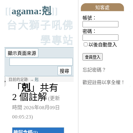
知客處
[[
agama:剋
]]
帳號：
台大獅子吼佛
密碼：
學專站
以後自動登入
忘記密碼？
目前的足跡:
→
剋
歡迎註冊以享全權！
「
剋
」共有
2 個註解
(更新
時間 2026年08月09日
00:05:23)
雜阿含經(1)