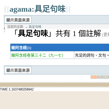
[[
agama:具足句味
]]
目前的足跡:
→
具足句味
「
具足句味
」共有 1 個註解
(更新
雜阿含經(1)
雜阿含經卷第三十二
（九一七）
充足的詞句、文句
TIME:1.1637480258942