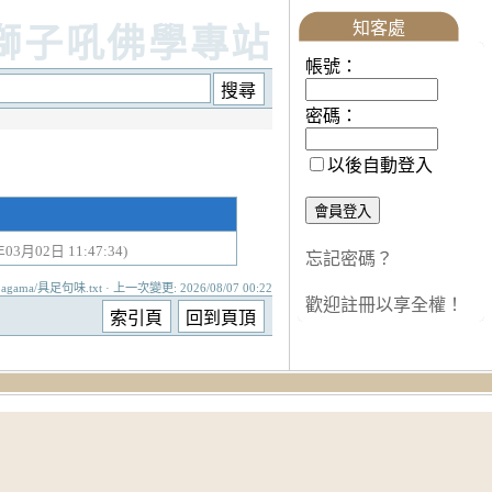
知客處
獅子吼佛學專站
帳號：
密碼：
以後自動登入
年03月02日 11:47:34)
忘記密碼？
agama/具足句味.txt · 上一次變更: 2026/08/07 00:22
歡迎註冊以享全權！