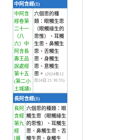
中阿含經(1)
中阿含
六個思的種
經卷第
類：眼觸生思
二十一
（眼觸緣生的
（八
思惟）、耳觸
六）中
生思、鼻觸生
阿含長
思、舌觸生
壽王品
思、身觸生
說處經
思、意觸生
第十五
思。
(2024年12
月24日 21:30:55)
(第二小
土城誦)
長阿含經(1)
長阿
六個思的種類：眼
含經
觸生思（眼觸緣生
第九
的思惟）、耳觸生
經
思、鼻觸生思、舌
[導
觸生思、身觸生