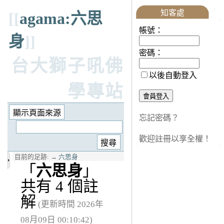
知客處
[[
agama:六思
帳號：
身
]]
密碼：
台大獅子吼佛
以後自動登入
學專站
忘記密碼？
歡迎註冊以享全權！
目前的足跡:
→
六思身
「
六思身
」
共有 4 個註
解
(更新時間 2026年
08月09日 00:10:42)