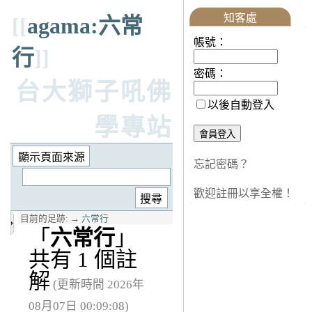
知客處
[[
agama:六常
帳號：
行
]]
密碼：
台大獅子吼佛
以後自動登入
學專站
忘記密碼？
歡迎註冊以享全權！
目前的足跡:
→
六常行
「
六常行
」
共有 1 個註
解
(更新時間 2026年
08月07日 00:09:08)