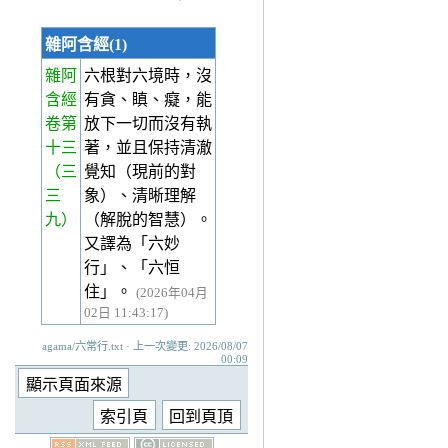
雜阿含經(1)
雜阿
六根對六境時，沒
含經
有貪、瞋、癡，能
卷第
放下一切而沒有執
十三
著，並且保持清澈
（三
覺知（現前的對
三
象）、清晰理解
九）
（解脫的智慧）。
又譯為「六妙
行」、「六恒
住」。
(2026年04月
02日 11:43:17)
agama/六常行.txt · 上一次變更: 2026/08/07
00:09