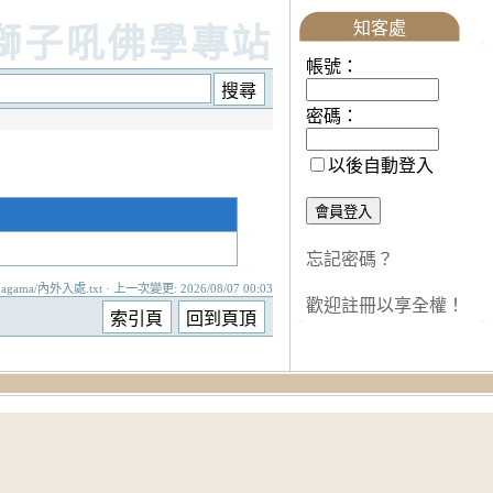
知客處
獅子吼佛學專站
帳號：
密碼：
以後自動登入
忘記密碼？
agama/內外入處.txt · 上一次變更: 2026/08/07 00:03
歡迎註冊以享全權！