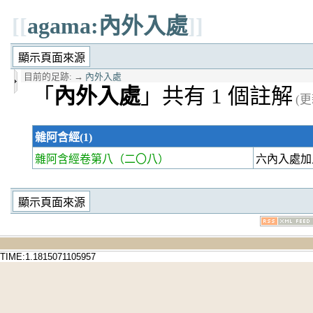
[[
agama:內外入處
]]
目前的足跡:
→
內外入處
「
內外入處
」共有 1 個註解
(更
雜阿含經(1)
雜阿含經卷第八
（二〇八）
六內入處加
TIME:1.1815071105957