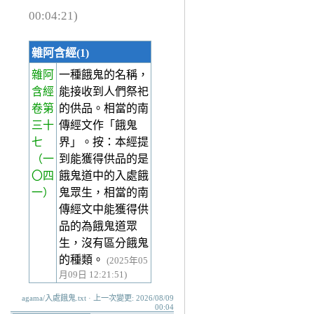
00:04:21)
雜阿含經(1)
雜阿
一種餓鬼的名稱，
含經
能接收到人們祭祀
卷第
的供品。相當的南
三十
傳經文作「餓鬼
七
界」。按：本經提
（一
到能獲得供品的是
〇四
餓鬼道中的入處餓
一）
鬼眾生，相當的南
傳經文中能獲得供
品的為餓鬼道眾
生，沒有區分餓鬼
的種類。
(2025年05
月09日 12:21:51)
agama/入處餓鬼.txt · 上一次變更: 2026/08/09
00:04