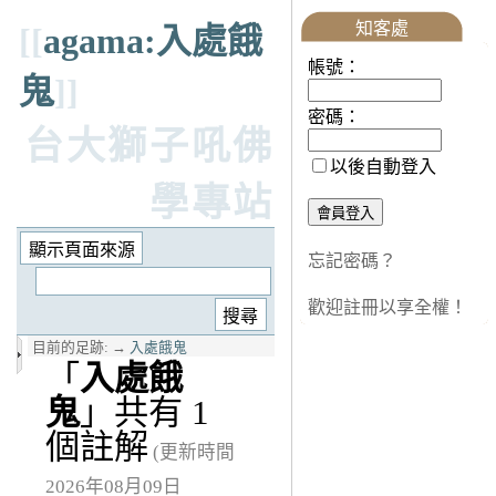
知客處
[[
agama:入處餓
帳號：
鬼
]]
密碼：
台大獅子吼佛
以後自動登入
學專站
忘記密碼？
歡迎註冊以享全權！
目前的足跡:
→
入處餓鬼
「
入處餓
鬼
」共有 1
個註解
(更新時間
2026年08月09日