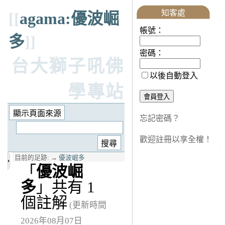
知客處
[[
agama:優波崛
帳號：
多
]]
密碼：
台大獅子吼佛
以後自動登入
學專站
忘記密碼？
歡迎註冊以享全權！
目前的足跡:
→
優波崛多
「
優波崛
多
」共有 1
個註解
(更新時間
2026年08月07日