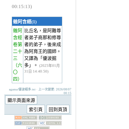
00:15:13)
雜阿含經(1)
雜阿
比丘名，是阿難尊
含經
者弟子商那和修尊
卷第
者的弟子，後來成
二十
為阿育王的國師。
三
又譯為「優波掘
（六
多」。
(2025年01月
31日 14:40:50)
〇
四）
agama/優波崛多.txt · 上一次變更: 2026/08/07
00:15