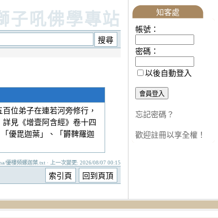
知客處
獅子吼佛學專站
帳號：
密碼：
以後自動登入
五百位弟子在連若河旁修行，
忘記密碼？
，詳見《增壹阿含經》卷十四
、「優毘迦葉」、「欝鞞羅迦
歡迎註冊以享全權！
ma/優樓頻螺迦葉.txt · 上一次變更: 2026/08/07 00:15