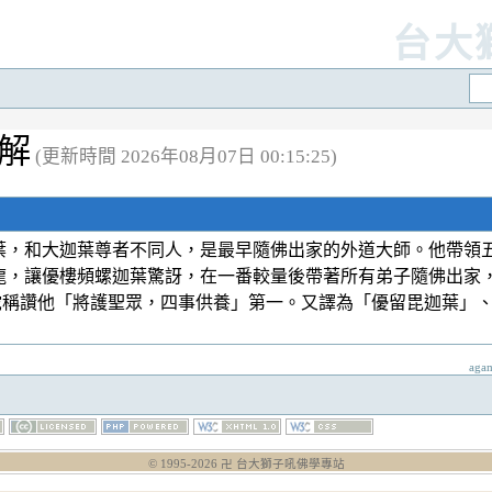
台大
註解
(更新時間 2026年08月07日 00:15:25)
葉，和大迦葉尊者不同人，是最早隨佛出家的外道大師。他帶領
龍，讓優樓頻螺迦葉驚訝，在一番較量後帶著所有弟子隨佛出家
佛陀稱讚他「將護聖眾，四事供養」第一。又譯為「優留毘迦葉」
aga
© 1995-
2026
卍 台大獅子吼佛學專站