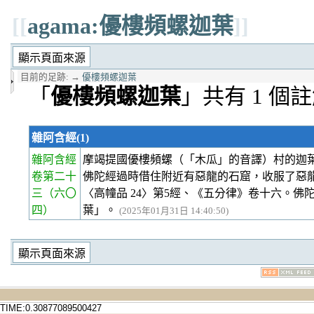
[[
agama:優樓頻螺迦葉
]]
目前的足跡:
→
優樓頻螺迦葉
「
優樓頻螺迦葉
」共有 1 個
雜阿含經(1)
雜阿含經
摩竭提國優樓頻螺（「木瓜」的音譯）村的迦
卷第二十
佛陀經過時借住附近有惡龍的石窟，收服了惡
三
（六〇
〈高幢品 24〉第5經、《五分律》卷十六。
四）
葉」。
(2025年01月31日 14:40:50)
TIME:0.30877089500427