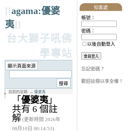
知客處
[[
agama:優婆
帳號：
夷
]]
密碼：
台大獅子吼佛
以後自動登入
學專站
忘記密碼？
歡迎註冊以享全權！
目前的足跡:
→
優婆夷
「
優婆夷
」
共有 6 個註
解
(更新時間 2026年
08月10日 00:14:53)