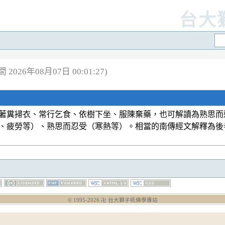
台大
2026年08月07日 00:01:27)
著糞掃衣、常行乞食、依樹下坐、服陳棄藥，也可解讀為熟思而
、疲勞等）、熟思而忍受（寒熱等）。相當的南傳經文解釋為後
© 1995-
2026
卍 台大獅子吼佛學專站