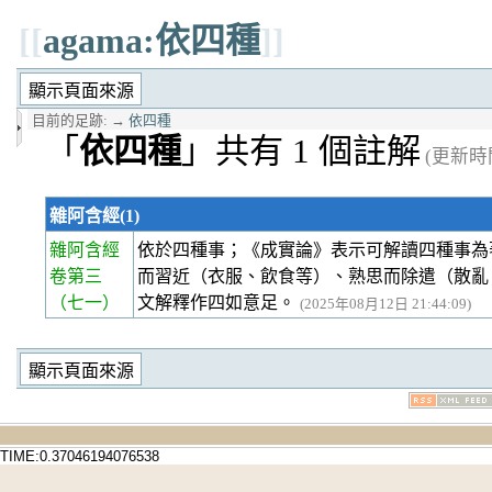
[[
agama:依四種
]]
目前的足跡:
→
依四種
「
依四種
」共有 1 個註解
(更新時間 
雜阿含經(1)
雜阿含經
依於四種事；《成實論》表示可解讀四種事為
卷第三
而習近（衣服、飲食等）、熟思而除遣（散亂
（七一）
文解釋作四如意足。
(2025年08月12日 21:44:09)
TIME:0.37046194076538