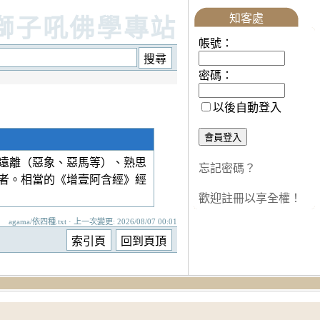
知客處
獅子吼佛學專站
帳號：
密碼：
以後自動登入
遠離（惡象、惡馬等）、熟思
忘記密碼？
者。相當的《增壹阿含經》經
歡迎註冊以享全權！
agama/依四種.txt · 上一次變更: 2026/08/07 00:01