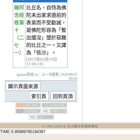
雜阿
比丘名，自恃為佛
含經
陀未出家求道前的
卷第
表弟而不受勸誡，
十
是佛陀形容為「暫
（二
出還沒」墮於惡趣
七
的比丘之一。又譯
一）
為「低沙」。
(2025年03月19日
15:00:19)
agama/低舍.txt · 上一次變更: 2026/08/07
00:04
© 1995-
2026
卍 台大獅子吼佛學專站
TIME:0.85989785194397