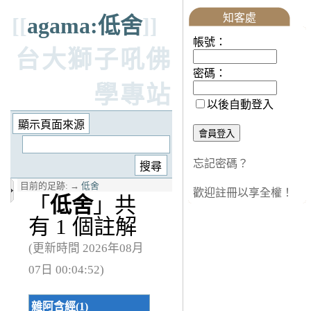
知客處
[[
agama:低舍
]]
帳號：
台大獅子吼佛
密碼：
學專站
以後自動登入
忘記密碼？
目前的足跡:
→
低舍
歡迎註冊以享全權！
「
低舍
」共
有 1 個註解
(更新時間 2026年08月
07日 00:04:52)
雜阿含經(1)