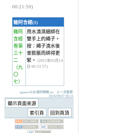
00:21:59)
雜阿含經(1)
雜阿
用水澆濕綑綁在
含經
雙手上的繩子。
卷第
按：繩子澆水後
三十
會膨脹而綁得更
二
緊。
(2021年03月14
日 00:53:57)
（九
〇
七）
agama/以水澆所縛繩.txt · 上一次變更:
2026/08/07 00:21