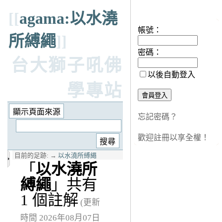
知客處
[[
agama:以水澆
帳號：
所縛繩
]]
密碼：
台大獅子吼佛
以後自動登入
學專站
忘記密碼？
歡迎註冊以享全權！
目前的足跡:
→
以水澆所縛繩
「
以水澆所
縛繩
」共有
1 個註解
(更新
時間 2026年08月07日