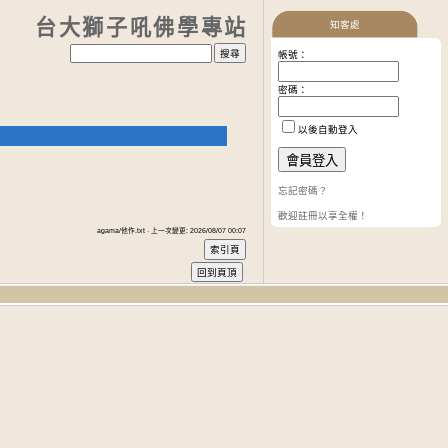
台大獅子吼佛學專站
知客處
帳號：
密碼：
以後自動登入
忘記密碼？
歡迎註冊以享全權！
agama/他作.txt · 上一次變更: 2026/08/07 00:07