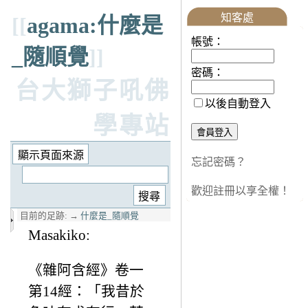
知客處
[[
agama:什麼是
帳號：
_隨順覺
]]
密碼：
台大獅子吼佛
以後自動登入
學專站
忘記密碼？
歡迎註冊以享全權！
目前的足跡:
→
什麼是_隨順覺
Masakiko:
《雜阿含經》卷一
第14經：「我昔於