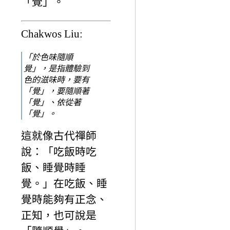
「覺」。
Chakwos Liu:
「於色味隨順
覺」，是指體驗到
色的滋味時，要有
「覺」，要隨順著
「覺」、依從著
「覺」。
這就像古代禪師
說：「吃飯時吃
飯、睡覺時睡
覺。」在吃飯、睡
覺時能夠有正念、
正知，也可說是