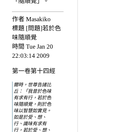
「隨順覺」。
作者 Masakiko
標題 [問題]若於色
味隨順覺
時間 Tue Jan 20
22:03:14 2009
第一卷第十四經
爾時，世尊告諸比
丘：「我昔於色味
有求有行，若於色
味隨順覺，則於色
味以智慧如實見。
如是於受、想、
行、識味有求有
行，若於受、想、