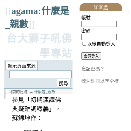
知客處
[[
agama:什麼是
帳號：
_親數
]]
密碼：
台大獅子吼佛
以後自動登入
學專站
忘記密碼？
歡迎註冊以享全權！
目前的足跡:
→
什麼是_親數
參見「初期漢譯佛
典疑難詞釋義」，
蘇錦坤作：